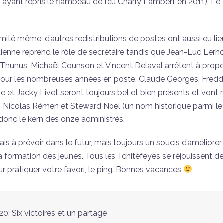
ayant repris le flambeau de feu Charly Lambert en 2011). Le 
mité même, d’autres redistributions de postes ont aussi eu li
tienne reprend le rôle de secrétaire tandis que Jean-Luc Lerho
 Thunus, Michaël Counson et Vincent Delaval arrêtent à propo
pour les nombreuses années en poste. Claude Georges, Freddy
et Jacky Livet seront toujours bel et bien présents et vont r
 Nicolas Rémen et Steward Noël (un nom historique parmi le
donc le kern des onze administrés.
is à prévoir dans le futur, mais toujours un soucis d’améliorer
a formation des jeunes. Tous les Tchitéfeyes se réjouissent d
ur pratiquer votre favori, le ping. Bonnes vacances
0: Six victoires et un partage