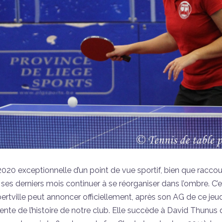
20 exceptionnelle d’un point de vue sportif, bien que raccour
es derniers mois continuer à se réorganiser dans l’ombre. C’
rtville peut annoncer officiellement, après son AG de ce jeud
ente de l’histoire de notre club. Elle succède à David Thunus q