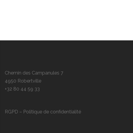
Chemin des Campanules 7
4950 Robertville
+32 80 44 59 33
RGPD – Politique de confidentialité