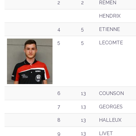
2
2
REMEN
HENDRIX
4
5
ETIENNE
5
5
LECOMTE
6
13
COUNSON
7
13
GEORGES
8
13
HALLEUX
9
13
LIVET