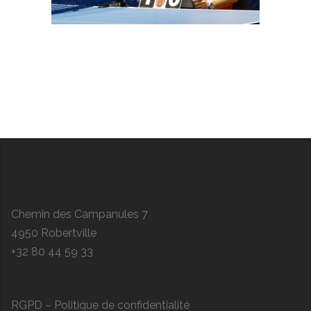
Chemin des Campanules 7
4950 Robertville
+32 80 44 59 33
RGPD – Politique de confidentialité