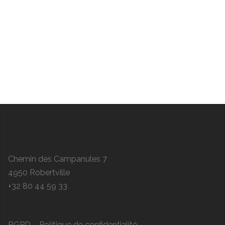
Chemin des Campanules 7
4950 Robertville
+32 80 44 59 33
RGPD – Politique de confidentialité